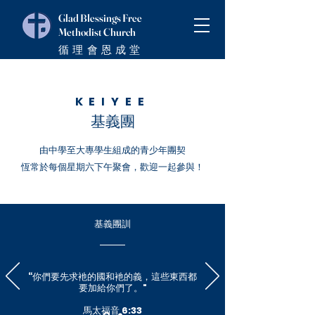
Glad Blessings Free
Methodist Church
循理會恩成堂
KEIYEE
​基義團
由中學至大專學生組成的青少年團契​
​恆常於每個星期六下午聚會，歡迎一起參與！
基義團訓
“你們要先求衪的國和衪的義，這些東西都
要加給你們了。
"
馬太福音 6:33