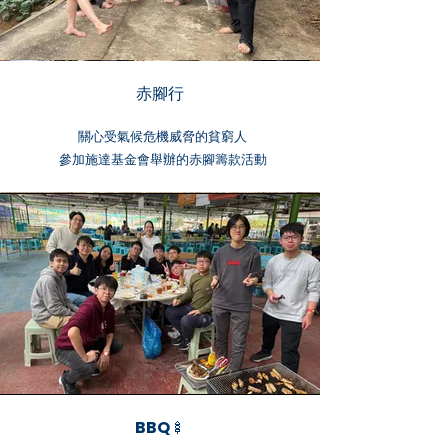
赤腳行
關心受氣候危機威脅的貧窮人
參加施達基金會舉辦的赤腳籌款活動
BBQ🍢