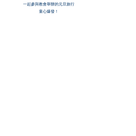
一起參與教會舉辦的元旦旅行
​童心爆發！
CAMP！！
每年基義有一至兩次營會
​建立友誼，揮灑青春！