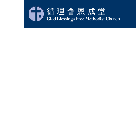
循理會恩成堂
Glad Blessings Free Methodist Church